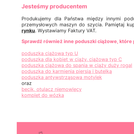
Jesteśmy producentem
Produkujemy dla Państwa między innymi podu
przemysłowych maszyn do szycia. Pamiętaj kup
rynku
. Wystawiamy Faktury VAT.
Sprawdź również inne poduszki ciążowe, które
poduszka ciążowa typ U
poduszka dla kobiet w ciąży, ciążowa typ C
poduszka ciążowa do spania w ciąży duży rogal
poduszka do karmienia piersią i butelką
poduszka antywstrząsowa motylek
oraz
becik, otulacz niemowlęcy
komplet do wózka