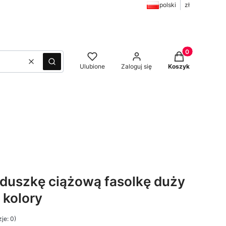
polski
zł
Produkty w kos
Wyczyść
Szukaj
Ulubione
Zaloguj się
Koszyk
duszkę ciążową fasolkę duży
 kolory
je: 0)