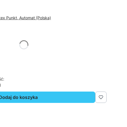
tex Punkt, Automat (Polska)
żnić się ceną
ść:
ć
Dodaj do koszyka