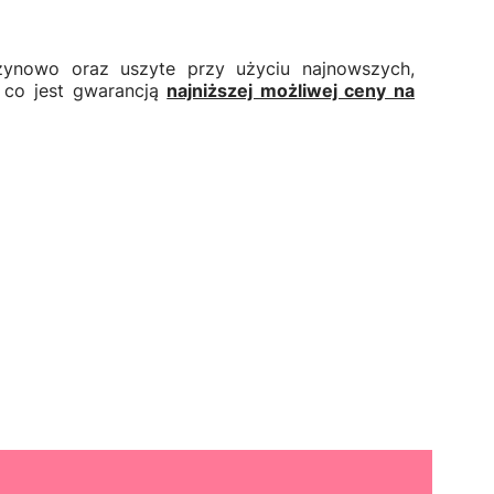
zynowo oraz uszyte przy użyciu najnowszych,
 co jest gwarancją
najniższej możliwej ceny na