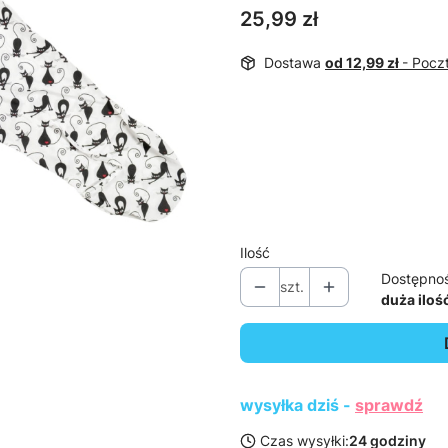
Cena
25,99 zł
Dostawa
od 12,99 zł
- Pocz
Wybierz wariant produktu:
Poszczególne warianty mogą ró
*
Dostępne wzory
Pokaż wszystkie kolory
Ilość
Dostępno
szt.
duża iloś
wysyłka dziś -
sprawdź
Czas wysyłki:
24 godziny