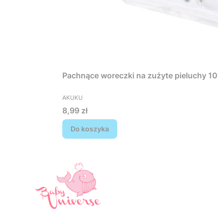
Pachnące woreczki na zużyte pieluchy 1
PRODUCENT
AKUKU
Cena
8,99 zł
Do koszyka