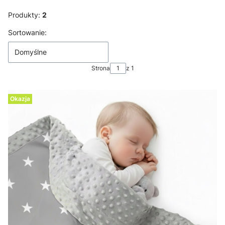
Produkty:
2
Lista produktów
Sortowanie:
Domyślne
Strona
z 1
Okazja