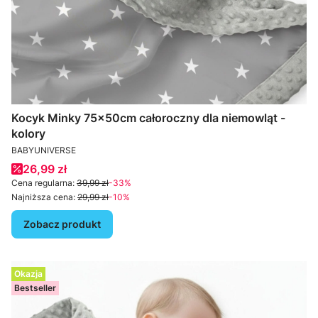
Kocyk Minky 75x50cm całoroczny dla niemowląt -
kolory
PRODUCENT
BABYUNIVERSE
Cena promocyjna
26,99 zł
Cena regularna:
39,99 zł
-33%
Najniższa cena:
29,99 zł
-10%
Zobacz produkt
Okazja
Bestseller