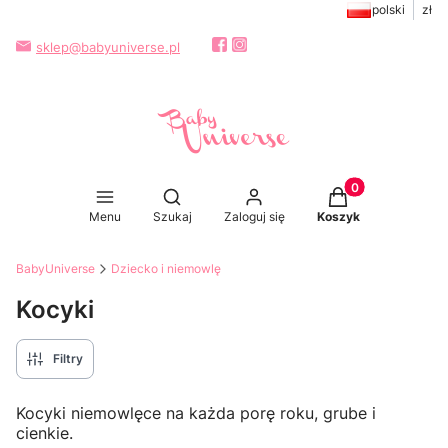
polski
zł
sklep@babyuniverse.pl
Produkty w koszy
Otwórz wyszukiwarkę
Menu
Szukaj
Zaloguj się
Koszyk
BabyUniverse
Dziecko i niemowlę
Kocyki
Filtry
Kocyki niemowlęce na każda porę roku, grube i
cienkie.