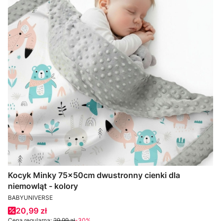
Kocyk Minky 75x50cm dwustronny cienki dla
niemowląt - kolory
PRODUCENT
BABYUNIVERSE
Cena promocyjna
20,99 zł
Cena regularna:
29,99 zł
-30%