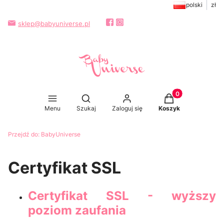
polski
zł
sklep@babyuniverse.pl
Produkty w koszy
Otwórz wyszukiwarkę
Menu
Szukaj
Zaloguj się
Koszyk
Przejdź do:
BabyUniverse
Certyfikat SSL
Certyfikat SSL - wyższy
poziom zaufania