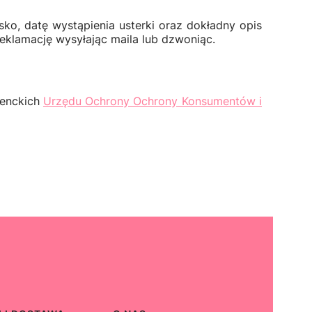
ko, datę wystąpienia usterki oraz dokładny opis
 reklamację wysyłając maila lub dzwoniąc.
menckich
Urzędu Ochrony Ochrony Konsumentów i