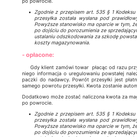
po powrocie.
Zgodnie z przepisem art. 535 § 1 Kodeksu 
przesyłka została wysłana pod prawidłowy
Powyższe stanowisko ma oparcie w tym, że
po dojściu do porozumienia ze sprzedający
ustalaniu odszkodowania za szkodę powstałą
koszty magazynowania.
- opłacone:
Gdy klient zamówi towar płacąc od razu przy za
niego informacja o uregulowaniu powstałej nal
paczki do nadawcy. Powrót przesyłki jest płat
samego powrotu przesyłki. Kwota zostanie auto
Dodatkowo może zostać naliczona kwota za magaz
po powrocie.
Zgodnie z przepisem art. 535 § 1 Kodeksu 
przesyłka została wysłana pod prawidłowy
Powyższe stanowisko ma oparcie w tym, że
po dojściu do porozumienia ze sprzedający