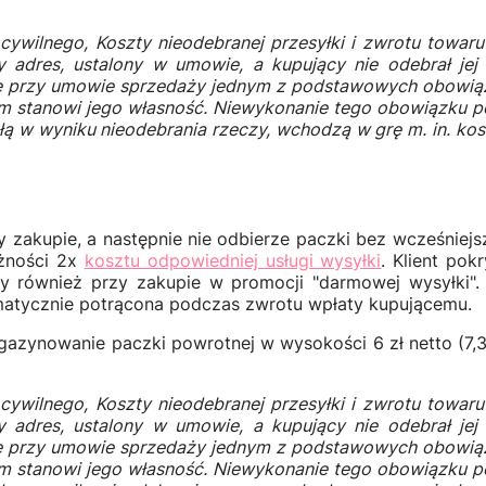
cywilnego, Koszty nieodebranej przesyłki i zwrotu towar
 adres, ustalony w umowie, a kupujący nie odebrał jej
 przy umowie sprzedaży jednym z podstawowych obowiązk
m stanowi jego własność. Niewykonanie tego obowiązku po
 w wyniku nieodebrania rzeczy, wchodzą w grę m. in. koszt
kupie, a następnie nie odbierze paczki bez wcześniejsz
eżności 2x
kosztu odpowiedniej usługi wysyłki
. Klient po
ny również przy zakupie w promocji "darmowej wysyłki". 
matycznie potrącona podczas zwrotu wpłaty kupującemu.
ynowanie paczki powrotnej w wysokości 6 zł netto (7,38 
cywilnego, Koszty nieodebranej przesyłki i zwrotu towar
 adres, ustalony w umowie, a kupujący nie odebrał jej
 przy umowie sprzedaży jednym z podstawowych obowiązk
m stanowi jego własność. Niewykonanie tego obowiązku po