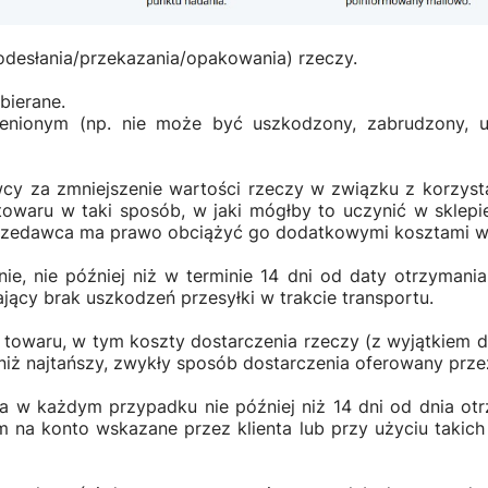
odesłania/przekazania/opakowania) rzeczy.
bierane.
enionym (np. nie może być uszkodzony, zabrudzony, u
wcy za zmniejszenie wartości rzeczy w związku z korzys
 towaru w taki sposób, w jaki mógłby to uczynić w sklep
 Sprzedawca ma prawo obciążyć go dodatkowymi kosztami w
ie, nie później niż w terminie 14 dni od daty otrzymani
cy brak uszkodzeń przesyłki w trakcie transportu.
e towaru, w tym koszty dostarczenia rzeczy (z wyjątkie
niż najtańszy, zwykły sposób dostarczenia oferowany przez 
a w każdym przypadku nie później niż 14 dni od dnia ot
na konto wskazane przez klienta lub przy użyciu takich 