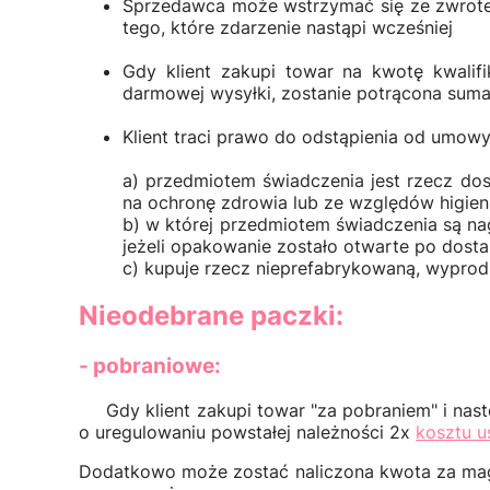
Sprzedawca może wstrzymać się ze zwrotem
tego, które zdarzenie nastąpi wcześniej
Gdy klient zakupi towar na kwotę kwalifi
darmowej wysyłki, zostanie potrącona suma 
Klient traci prawo do odstąpienia od umow
a) przedmiotem świadczenia jest rzecz d
na ochronę zdrowia lub ze względów higieni
b) w której przedmiotem świadczenia są 
jeżeli opakowanie zostało otwarte po dosta
c) kupuje rzecz nieprefabrykowaną, wyprod
Nieodebrane paczki:
- pobraniowe:
Gdy klient zakupi towar "za pobraniem" i następ
o uregulowaniu powstałej należności 2x
kosztu u
Dodatkowo może zostać naliczona kwota za magaz