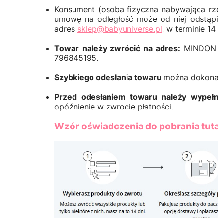
Konsument (osoba fizyczna nabywająca rze
umowę na odległość może od niej odstąpi
adres
sklep@babyuniverse.pl
, w terminie 14
Towar należy zwrócić na adres:
MINDON Łu
796845195.
Szybkiego odesłania towaru
można dokona
Przed odesłaniem towaru należy wypełn
opóźnienie w zwrocie płatności.
Wzór oświadczenia do pobrania tutaj 