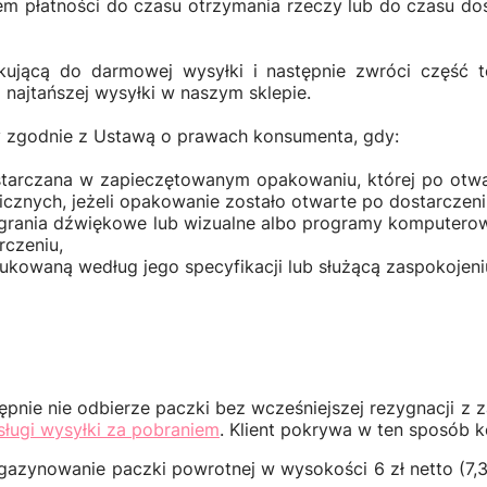
 płatności do czasu otrzymania rzeczy lub do czasu dost
kującą do darmowej wysyłki i następnie zwróci część t
najtańszej wysyłki w naszym sklepie.
y zgodnie z Ustawą o prawach konsumenta, gdy:
ostarczana w zapieczętowanym opakowaniu, której po otw
cznych, jeżeli opakowanie zostało otwarte po dostarczeni
nagrania dźwiękowe lub wizualne albo programy komputer
rczeniu,
ukowaną według jego specyfikacji lub służącą zaspokojeni
nie nie odbierze paczki bez wcześniejszej rezygnacji z z
sługi wysyłki za pobraniem
. Klient pokrywa w ten sposób 
ynowanie paczki powrotnej w wysokości 6 zł netto (7,38 