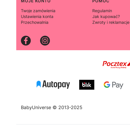
Linki w stopce
MOJE KONTO
POMOC
Twoje zamówienia
Regulamin
Ustawienia konta
Jak kupować?
Przechowalnia
Zwroty i reklamacje
BabyUniverse © 2013-2025