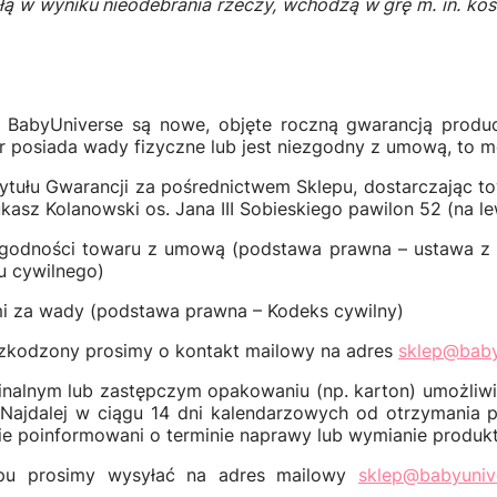
 w wyniku nieodebrania rzeczy, wchodzą w grę m. in. koszt
byUniverse są nowe, objęte roczną gwarancją produce
ar posiada wady fizyczne lub jest niezgodny z umową, to m
tułu Gwarancji za pośrednictwem Sklepu, dostarczając t
asz Kolanowski os. Jana III Sobieskiego pawilon 52 (na l
godności towaru z umową (podstawa prawna – ustawa z d
u cywilnego)
mi za wady (podstawa prawna – Kodeks cywilny)
zkodzony prosimy o kontakt mailowy na adres
sklep@baby
nalnym lub zastępczym opakowaniu (np. karton) umożliwia
. Najdalej w ciągu 14 dni kalendarzowych od otrzymania 
cie poinformowani o terminie naprawy lub wymianie produk
epu prosimy wysyłać na adres mailowy
sklep@babyunive